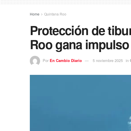
Home
Quintana Roo
Protección de tibu
Roo gana impulso 
Por
En Cambio Diario
5 noviembre 2025
in