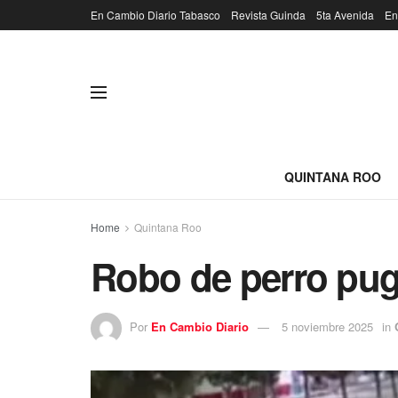
En Cambio Diario Tabasco
Revista Guinda
5ta Avenida
En
QUINTANA ROO
Home
Quintana Roo
Robo de perro pug
Por
En Cambio Diario
5 noviembre 2025
in