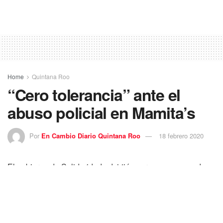
Home
Quintana Roo
“Cero tolerancia” ante el
abuso policial en Mamita’s
Por
En Cambio Diario Quintana Roo
18 febrero 2020
El gobierno de Solidaridad advirtió ayer que, en caso de
confirmarse el abuso policial, aplicará “cero tolerancia” a
los actos de prepotencia registrados en una playa del
destino y que escalaron a niveles de escándalo nacional e
incluso obligó al gobierno federal a fijar una postura.