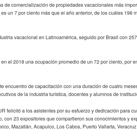
as de comercialización de propiedades vacacionales más impor
 un 7 por ciento más que el año anterior, de los cuáles 198 mi
dustria vacacional en Latinoamérica, seguido por Brasil con 257
 en el 2018 una ocupación promedio de un 72 por ciento, por en
ste encuentro de capacitación con una duración de cuatro mese
ecutivos de la industria turística, docentes y alumnos de institu
elicitó a los asistentes por su esfuerzo y dedicación para cur
, con 23 expositores que compartieron sus conocimientos y expe
co, Mazatlán, Acapulco, Los Cabos, Puerto Vallarta, Veracruz 