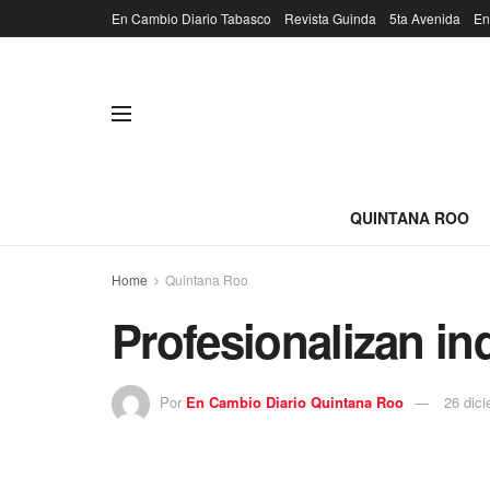
En Cambio Diario Tabasco
Revista Guinda
5ta Avenida
En
QUINTANA ROO
Home
Quintana Roo
Profesionalizan in
Por
En Cambio Diario Quintana Roo
26 dic