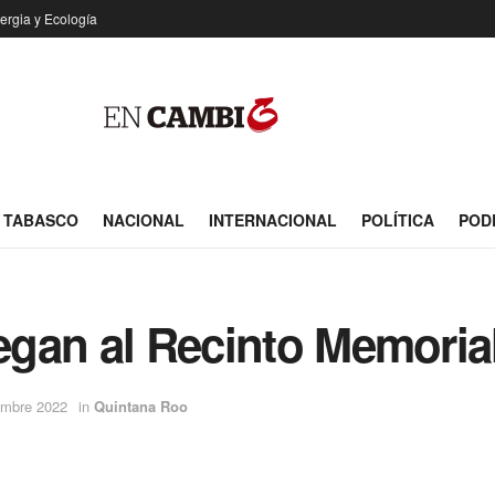
ergia y Ecología
TABASCO
NACIONAL
INTERNACIONAL
POLÍTICA
POD
legan al Recinto Memoria
embre 2022
in
Quintana Roo