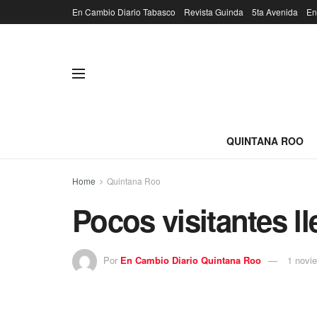
En Cambio Diario Tabasco
Revista Guinda
5ta Avenida
En
QUINTANA ROO
Home
Quintana Roo
Pocos visitantes l
Por
En Cambio Diario Quintana Roo
1 novi