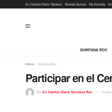
En Cambio Diario Tabasco
Revista Guinda
5ta Avenida
En
QUINTANA ROO
Home
Quintana Roo
Participar en el Ce
Por
En Cambio Diario Quintana Roo
4 marz