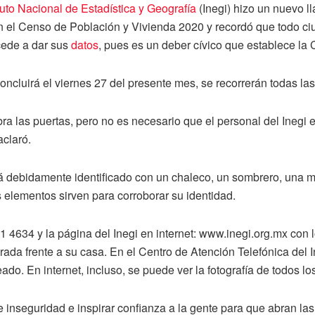
ituto Nacional de Estadística y Geografía
(Inegi) hizo un nuevo l
n el Censo de Población y Vivienda 2020 y recordó que todo ci
cede a dar sus
datos
, pues es un deber cívico que establece la 
ncluirá el viernes 27 del presente mes, se recorrerán todas la
 las puertas, pero no es necesario que el personal del Inegi ent
aclaró.
tá debidamente identificado con un chaleco, un sombrero, una mo
s elementos sirven para corroborar su identidad.
1 4634 y la página del Inegi en internet: www.inegi.org.mx con
da frente a su casa. En el Centro de Atención Telefónica del I
ado. En internet, incluso, se puede ver la fotografía de todos l
nseguridad e inspirar confianza a la gente para que abran las 