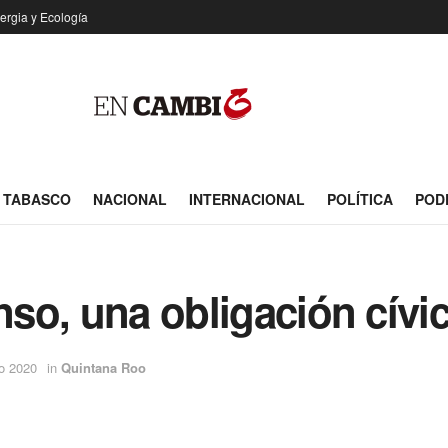
ergia y Ecología
TABASCO
NACIONAL
INTERNACIONAL
POLÍTICA
POD
nso, una obligación cívic
o 2020
in
Quintana Roo