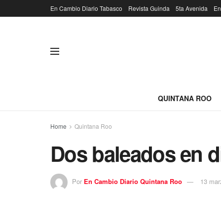
En Cambio Diario Tabasco
Revista Guinda
5ta Avenida
En
QUINTANA ROO
Home
Quintana Roo
Dos baleados en d
Por
En Cambio Diario Quintana Roo
13 mar