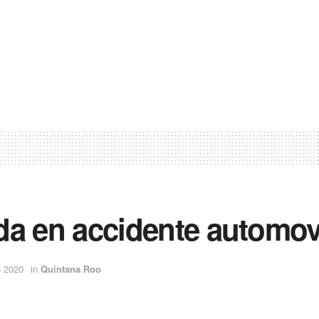
ida en accidente automovi
o 2020
in
Quintana Roo