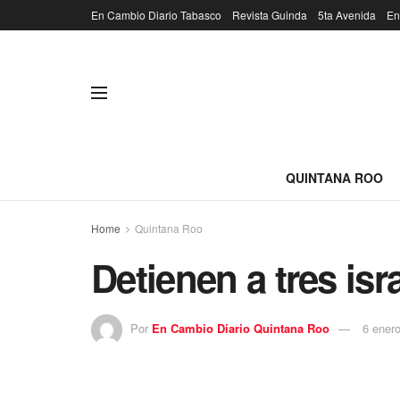
En Cambio Diario Tabasco
Revista Guinda
5ta Avenida
En
QUINTANA ROO
Home
Quintana Roo
Detienen a tres isr
Por
En Cambio Diario Quintana Roo
6 ener