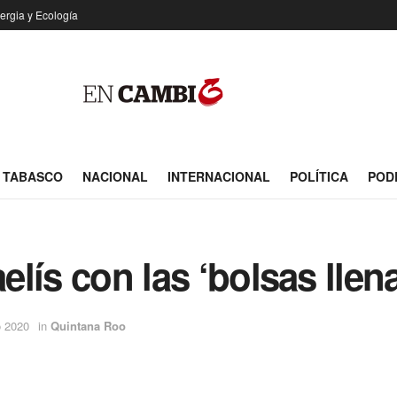
ergia y Ecología
TABASCO
NACIONAL
INTERNACIONAL
POLÍTICA
POD
aelís con las ‘bolsas lle
o 2020
in
Quintana Roo