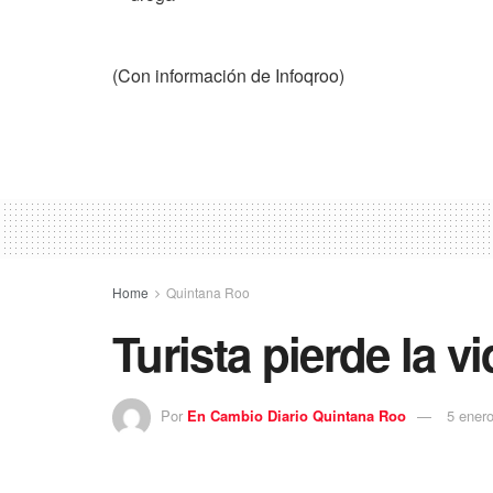
(Con información de Infoqroo)
Home
Quintana Roo
Turista pierde la v
Por
En Cambio Diario Quintana Roo
5 ener