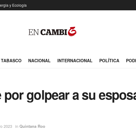
ergia y Ecología
TABASCO
NACIONAL
INTERNACIONAL
POLÍTICA
POD
 por golpear a su espos
ro 2023
in
Quintana Roo