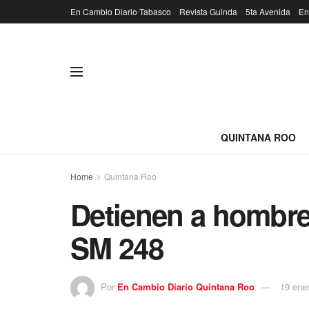
En Cambio Diario Tabasco
Revista Guinda
5ta Avenida
En
QUINTANA ROO
Home
Quintana Roo
Detienen a hombre
SM 248
Por
En Cambio Diario Quintana Roo
19 ene