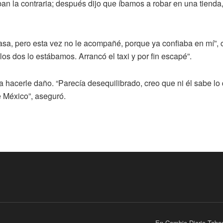
an la contraria; después dijo que íbamos a robar en una tienda, 
 casa, pero esta vez no le acompañé, porque ya confiaba en mí”,
os dos lo estábamos. Arrancó el taxi y por fin escapé”.
a hacerle daño. “Parecía desequilibrado, creo que ni él sabe lo 
 México”, aseguró.
En Cambio Diario Taba