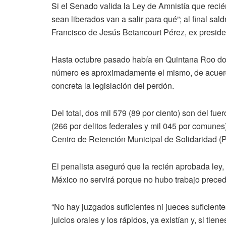
Si el Senado valida la Ley de Amnistía que reci
sean liberados van a salir para qué”; al final sa
Francisco de Jesús Betancourt Pérez, ex presid
Hasta octubre pasado había en Quintana Roo dos 
número es aproximadamente el mismo, de acuerdo c
concreta la legislación del perdón.
Del total, dos mil 579 (89 por ciento) son del fu
(266 por delitos federales y mil 045 por comunes
Centro de Retención Municipal de Solidaridad (P
El penalista aseguró que la recién aprobada ley, 
México no servirá porque no hubo trabajo preceden
“No hay juzgados suficientes ni jueces suficiente
juicios orales y los rápidos, ya existían y, si tie