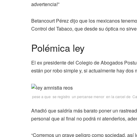
advertencia!”
Betancourt Pérez dijo que los mexicanos tenemos 
Control del Tabaco, que desde su óptica no sirve
Polémica ley
El ex presidente del Colegio de Abogados Postu
están por robo simple y, si actualmente hay dos m
pese a que se registro un percanse menor en la carcel de C
Añadió que saldría más barato poner un rastreado
personal que al final no podrá ni atenderlos, ad
“Corremos un grave peligro como sociedad, así lo