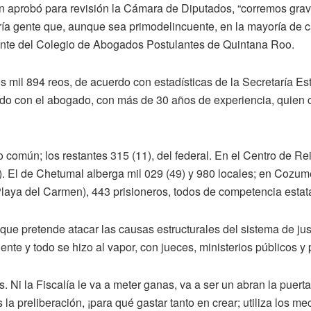
én aprobó para revisión la Cámara de Diputados, “corremos gra
ldría gente que, aunque sea primodelincuente, en la mayoría de ca
ente del Colegio de Abogados Postulantes de Quintana Roo.
mil 894 reos, de acuerdo con estadísticas de la Secretaría Est
on el abogado, con más de 30 años de experiencia, quien calcul
ero común; los restantes 315 (11), del federal. En el Centro de
). El de Chetumal alberga mil 029 (49) y 980 locales; en Cozum
laya del Carmen), 443 prisioneros, todos de competencia estata
que pretende atacar las causas estructurales del sistema de jus
te y todo se hizo al vapor, con jueces, ministerios públicos y p
s. Ni la Fiscalía le va a meter ganas, va a ser un abran la puer
nes la preliberación, ¡para qué gastar tanto en crear; utiliza los