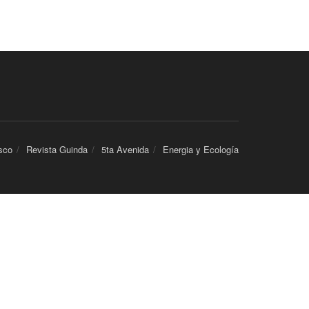
sco
Revista Guinda
5ta Avenida
Energia y Ecología