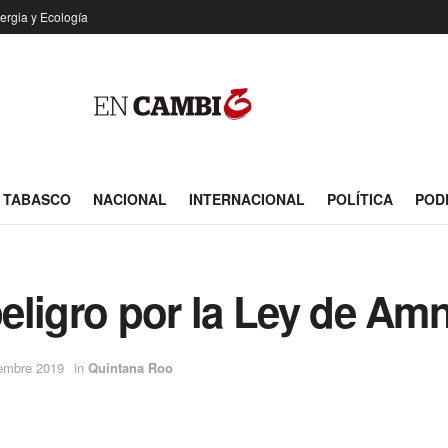
ergia y Ecología
TABASCO
NACIONAL
INTERNACIONAL
POLÍTICA
POD
ligro por la Ley de Amni
iembre 2019
in
Quintana Roo