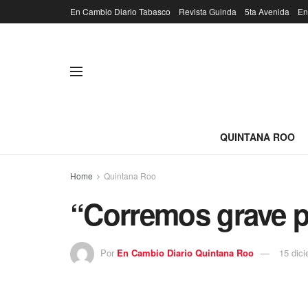
En Cambio Diario Tabasco
Revista Guinda
5ta Avenida
En
QUINTANA ROO
Home
Quintana Roo
“Corremos grave pe
Por
En Cambio Diario Quintana Roo
15 dic