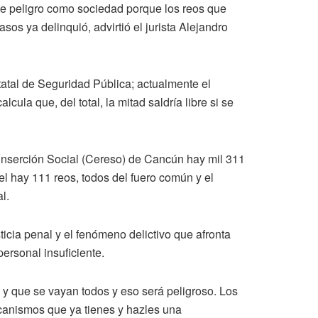
ve peligro como sociedad porque los reos que
sos ya delinquió, advirtió el jurista Alejandro
atal de Seguridad Pública; actualmente el
a que, del total, la mitad saldría libre si se
 Reinserción Social (Cereso) de Cancún hay mil 311
el hay 111 reos, todos del fuero común y el
l.
ticia penal y el fenómeno delictivo que afronta
ersonal insuficiente.
ta y que se vayan todos y eso será peligroso. Los
 mecanismos que ya tienes y hazles una