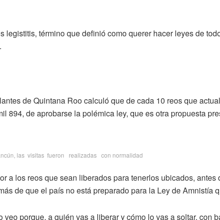
legistitis, término que definió como querer hacer leyes de todo
.
lantes de Quintana Roo calculó que de cada 10 reos que actua
il 894, de aprobarse la polémica ley, que es otra propuesta pre
ancún, las visitas fueron realizadas con normalidad
r a los reos que sean liberados para tenerlos ubicados, antes d
emás de que el país no está preparado para la Ley de Amnistía 
 veo porque, a quién vas a liberar y cómo lo vas a soltar, con 