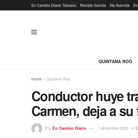
En Cambio Diario Tabasco
Revista Guinda
5ta Avenida
En
QUINTANA ROO
Home
Quintana Roo
Conductor huye tr
Carmen, deja a su 
Por
En Cambio Diario
1 diciembre 2025
in
Q