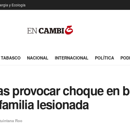
ergia y Ecología
TABASCO
NACIONAL
INTERNACIONAL
POLÍTICA
POD
as provocar choque en bu
familia lesionada
uintana Roo