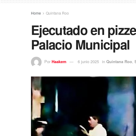
Home
Quintana Roo
Ejecutado en pizze
Palacio Municipal
Por
Haakem
6 junio 2025
in
Quintana Roo
,