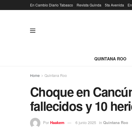
En Cambio Diario Tabasco
Revista Guinda
5ta Avenida
En
QUINTANA ROO
Home
Quintana Roo
Choque en Cancún 
fallecidos y 10 her
Por
Haakem
6 junio 2025
in
Quintana Roo