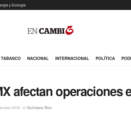
ergia y Ecología
TABASCO
NACIONAL
INTERNACIONAL
POLÍTICA
POD
X afectan operaciones 
iembre 2019
in
Quintana Roo