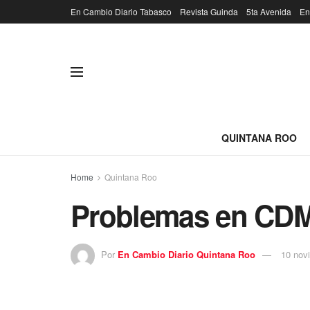
En Cambio Diario Tabasco
Revista Guinda
5ta Avenida
En
QUINTANA ROO
Home
Quintana Roo
Problemas en CDM
Por
En Cambio Diario Quintana Roo
10 nov