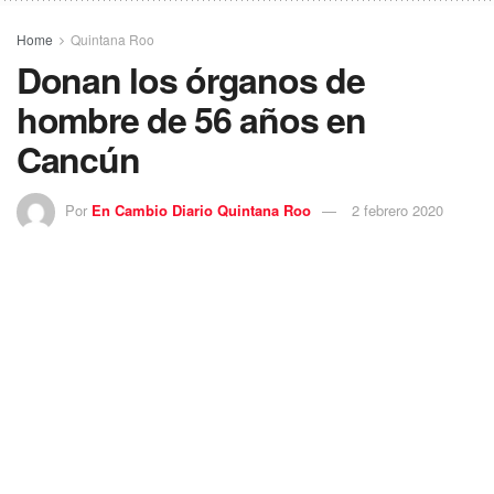
Home
Quintana Roo
Donan los órganos de
hombre de 56 años en
Cancún
Por
En Cambio Diario Quintana Roo
2 febrero 2020
Gracias a la voluntad expresa de un hombre de 56 años, y
la generosidad de su familia, especialistas del Hospital
General Regional (HGR) número 17 de
Cancún
,
realizaron la procuración de riñones, hígado, córneas, piel,
hueso y tejidos, órganos
donados
, que mejorarán la
calidad de vida de hasta 200 personas que necesitan un
trasplante.