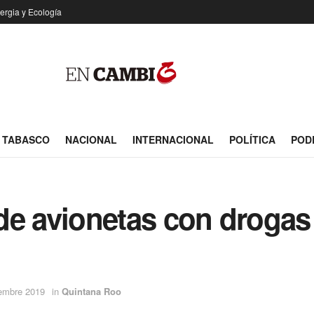
ergia y Ecología
TABASCO
NACIONAL
INTERNACIONAL
POLÍTICA
POD
 de avionetas con drogas 
iembre 2019
in
Quintana Roo