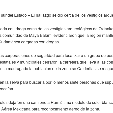
l sur del Estado – El hallazgo se dio cerca de los vestigios arq
ada con droga cerca de los vestigios arqueológicos de Oxtankah
la comunidad de Maya Balam, evidenciaron que la región mant
Sudamérica cargadas con drogas.
las corporaciones de seguridad para localizar a un grupo de p
estatales y municipales cerraron la carretera que lleva a las
de la madrugada la población de la zona se Calderitas se resgu
en la selva para buscar a por lo menos siete personas que supu
cocaína.
ujetos dejaron una camioneta Ram último modelo de color blanc
za Aérea Mexicana para reconocimiento aéreo de la zona.