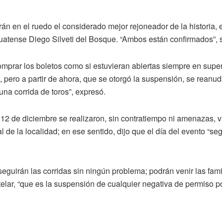
arán en el ruedo el considerado mejor rejoneador de la histori
uatense Diego Silveti del Bosque. “Ambos están confirmados”, 
omprar los boletos como si estuvieran abiertas siempre en supe
, pero a partir de ahora, que se otorgó la suspensión, se reanud
una corrida de toros”, expresó.
l 12 de diciembre se realizaron, sin contratiempo ni amenazas, v
 de la localidad; en ese sentido, dijo que el día del evento “se
eguirán las corridas sin ningún problema; podrán venir las fam
elar, “que es la suspensión de cualquier negativa de permiso por