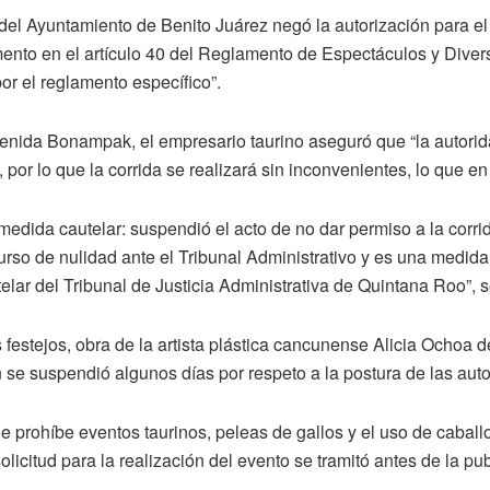
 del Ayuntamiento de Benito Juárez negó la autorización para e
mento en el artículo 40 del Reglamento de Espectáculos y Divers
por el reglamento específico”.
enida Bonampak, el empresario taurino aseguró que “la autoridad
 por lo que la corrida se realizará sin inconvenientes, lo que en
edida cautelar: suspendió el acto de no dar permiso a la corrid
rso de nulidad ante el Tribunal Administrativo y es una medida
lar del Tribunal de Justicia Administrativa de Quintana Roo”, 
s festejos, obra de la artista plástica cancunense Alicia Ochoa 
en se suspendió algunos días por respeto a la postura de las au
 prohíbe eventos taurinos, peleas de gallos y el uso de caball
solicitud para la realización del evento se tramitó antes de la p