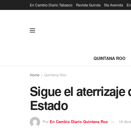
En Cambio Diario Tabasco
Revista Guinda
5ta Avenida
En
QUINTANA ROO
Home
Quintana Roo
Sigue el aterrizaje
Estado
Por
En Cambio Diario Quintana Roo
16 dic