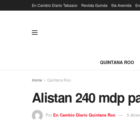
En Cambio Diario Tabasco
Revista Guinda
5ta Avenida
En
QUINTANA ROO
Home
Quintana Roo
Alistan 240 mdp pa
Por
En Cambio Diario Quintana Roo
5 dici