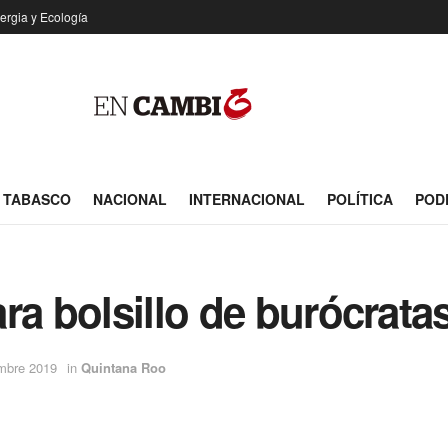
ergia y Ecología
TABASCO
NACIONAL
INTERNACIONAL
POLÍTICA
POD
ra bolsillo de burócratas
embre 2019
in
Quintana Roo