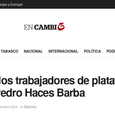
ergia y Ecología
TABASCO
NACIONAL
INTERNACIONAL
POLÍTICA
POD
 los trabajadores de plat
Pedro Haces Barba
iembre 2024
in
Opinión