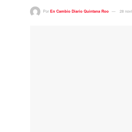
Por
En Cambio Diario Quintana Roo
28 nov