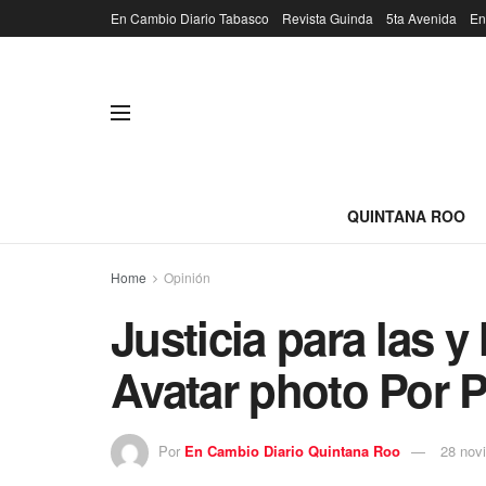
En Cambio Diario Tabasco
Revista Guinda
5ta Avenida
En
QUINTANA ROO
Home
Opinión
Justicia para las y
Avatar photo Por 
Por
En Cambio Diario Quintana Roo
28 nov