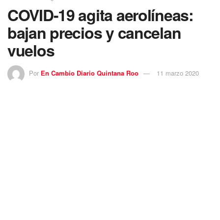
COVID-19 agita aerolíneas:
bajan precios y cancelan
vuelos
Por
En Cambio Diario Quintana Roo
11 marzo 2020
El mundo se prepara ya para enfrentar al
COVID-19
ante
una propagación cada vez más masiva y en México, las
principales
aerolíneas
anuncian por un lado políticas de
flexibilidad en vuelos comprados y por otro, descuentos de
hasta el 90 por ciento.
Este era un viaje que Elizabeth planeó para sus
vacaciones: Alemania, Georgia, Italia, Grecia, Estambul.
Falta una semana para regresar a México, pero las
cancelaciones comienzan a llegar, ya que para volar a