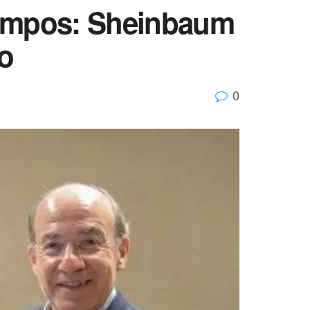
Campos: Sheinbaum
do
0