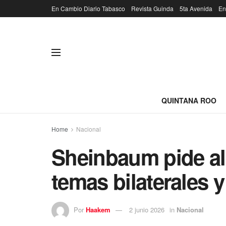
En Cambio Diario Tabasco
Revista Guinda
5ta Avenida
En
QUINTANA ROO
Home
Nacional
Sheinbaum pide al
temas bilaterales 
Por
Haakem
2 junio 2026
in
Nacional