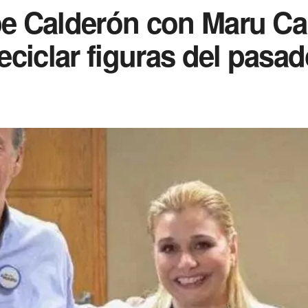
ipe Calderón con Maru 
reciclar figuras del pasa