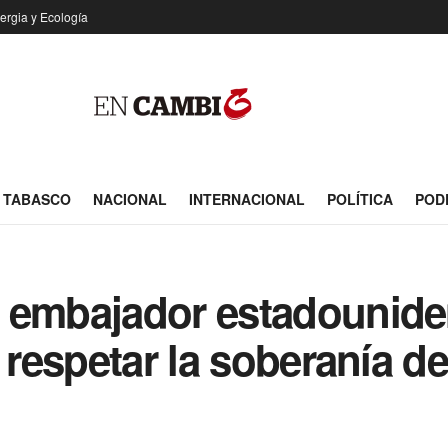
ergia y Ecología
TABASCO
NACIONAL
INTERNACIONAL
POLÍTICA
POD
 embajador estadouniden
y respetar la soberanía d