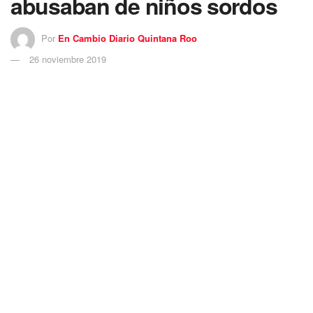
abusaban de niños sordos
Por
En Cambio Diario Quintana Roo
26 noviembre 2019
La Justicia argentina condenó este lunes a dos sacerdotes
y un jardinero por el escándalo de
abusos sexuales
a
niños con discapacidad auditiva en el Instituto Próvolo de
la
provincia de Mendoza
, dependiente del Vaticano.
Se trata del cura italiano Nicola Bruno Corradi Soliman, su
colega Horacio Hugo Corbacho Blanck y el empleado
Armando Ramón Gómez Bravo, quienes recibieron 42, 45
y 18 años de cárcel, respectivamente.
El juicio, que comenzó el 5 de agosto de este año, tuvo 49
jornadas previas a la sentencia y contó con 42 testigos.
Antes de conocer la resolución judicial, los acusados se