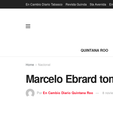
En Cambio Diario Tabasco
Revista Guinda
5ta Avenida
En
QUINTANA ROO
Home
Nacional
Marcelo Ebrard tom
Por
En Cambio Diario Quintana Roo
8 novi