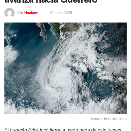
Por
Haakem
19 junio 2025
Huracán Erick tocó tierra
El
huracán Erick tocó tierra
la madrugada de este jueves