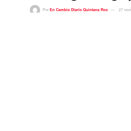
Por
En Cambio Diario Quintana Roo
27 nov
Para ser docente hay que tener vocación, lame
En Loudi,
China
, un padre de familia agarró a g
En un video grabado por cámaras de seguridad s
El padre al ver esto decide entrar al aula y defe
Video de la agresión al 
Tras reclamarle y soltarle una cachetada a la mae
los dos adultos empezaron a golpearse, hasta que