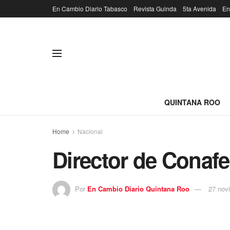
En Cambio Diario Tabasco
Revista Guinda
5ta Avenida
En
QUINTANA ROO
Home
Nacional
Director de Conafe
Por
En Cambio Diario Quintana Roo
27 nov