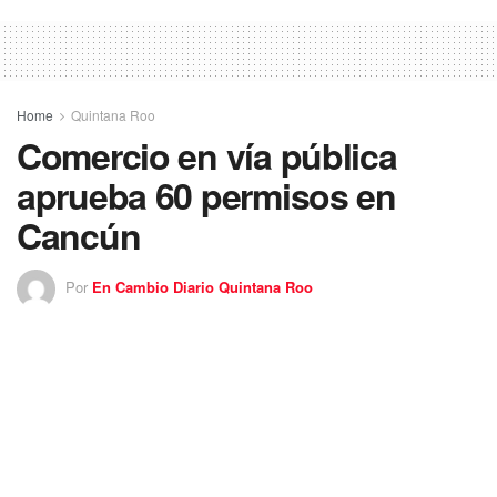
Home
Quintana Roo
Comercio en vía pública
aprueba 60 permisos en
Cancún
Por
En Cambio Diario Quintana Roo
11 diciembre 2019
Con la finalidad de evitar la saturación de ambulantes en
esta temporada decembrina, la dirección de
comercio en la
vía pública
sólo autorizará 60 permisos para la venta de
artículos religiosos y navideños.