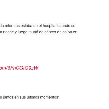
da mientras estaba en el hospital cuando se
 la noche y luego murió de cáncer de colon en
r.com/6FnCGtG9zW
os juntos en sus últimos momentos”.