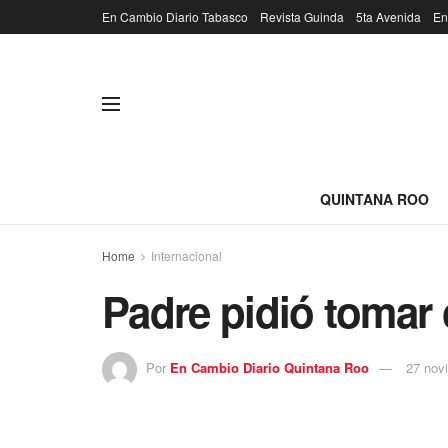
En Cambio Diario Tabasco
Revista Guinda
5ta Avenida
En
QUINTANA ROO
Home
Internacional
Padre pidió tomar 
Por
En Cambio Diario Quintana Roo
27 nov