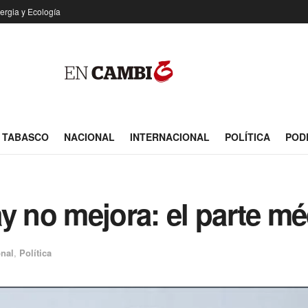
ergia y Ecología
TABASCO
NACIONAL
INTERNACIONAL
POLÍTICA
POD
y no mejora: el parte m
onal
,
Política