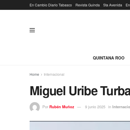
En Cambio Diario Tabasco
Revista Guinda
5ta Avenida
En
QUINTANA ROO
Home
Internacional
Miguel Uribe Turba
Por
Rubén Muñoz
9 junio 2025
in
Internaci