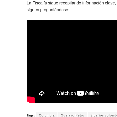
La Fiscalía sigue recopilando información clave,
siguen preguntándose:
Tags:
Colombia
Gustavo Petro
Sicarios colom