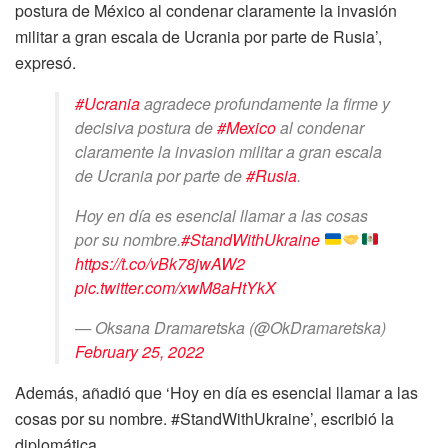
postura de México al condenar claramente la invasión
militar a gran escala de Ucrania por parte de Rusia’,
expresó.
#Ucrania
agradece profundamente la firme y
decisiva postura de
#Mexico
al condenar
claramente la invasion militar a gran escala
de Ucrania por parte de
#Rusia
.
Hoy en día es esencial llamar a las cosas
por su nombre.
#StandWithUkraine
https://t.co/vBk78jwAW2
pic.twitter.com/xwM8aHtYkX
— Oksana Dramaretska (@OkDramaretska)
February 25, 2022
Además, añadió que ‘Hoy en día es esencial llamar a las
cosas por su nombre. #StandWithUkraine’, escribió la
diplomática.