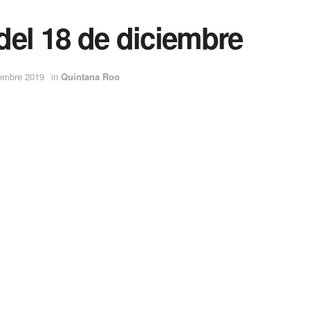
 del 18 de diciembre
iembre 2019
in
Quintana Roo
e 145 mil alumnos y más de mil maestros de educación básica c
5 mil alumnos y más de mil maestros de educación básica come
que el jueves 9 se reanudarán las clases, manifestó Marcelina 
e los ladrones entren a los planteles que con trabajo consigu
elas que hay en Benito Juárez y la de los planteles en los que