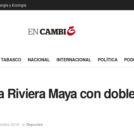
ergia y Ecología
TABASCO
NACIONAL
INTERNACIONAL
POLÍTICA
POD
la Riviera Maya con dobl
iembre 2019
in
Deportes