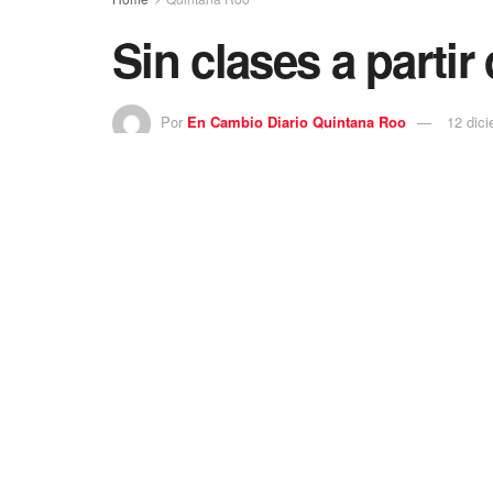
Sin clases a partir
Por
En Cambio Diario Quintana Roo
12 dic
Sin clases a partir del 18 de diciembre – Más d
El próximo miércoles 18 de diciembre más de 14
concluirá el miércoles 8 de enero, de tal forma 
Educación Básica en la Zona Norte.
Sabemos que la temporada vacacional da pie a qu
Pública, que ya tiene la información de las escu
que se intensificarán los rondines, añadió.