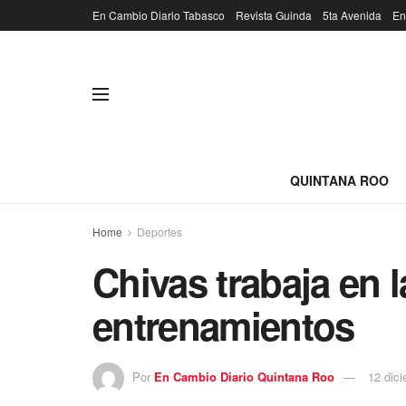
En Cambio Diario Tabasco
Revista Guinda
5ta Avenida
En
QUINTANA ROO
Home
Deportes
Chivas trabaja en 
entrenamientos
Por
En Cambio Diario Quintana Roo
12 dic