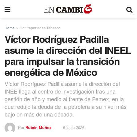
Home
Contraportadas Tabasco
Víctor Rodríguez Padilla
asume la dirección del INEEL
para impulsar la transición
energética de México
Víctor Rodríguez Padilla asume la dirección del
INEE llega al centro de investigación tras una
gestión de año y medio al frente de Pemex, en la
que redujo la deuda de la petrolera a su nivel más
bajo en más de una década.
Por
Rubén Muñoz
6 junio 2026