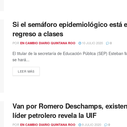
Si el semáforo epidemiológico está e
regreso a clases
POR
10 JULIO 2020
EN CAMBIO DIARIO QUINTANA ROO
0
El titular de la secretaría de Educación Pública (SEP) Esteban
se hará...
DETAILS
LEER MÁS
Van por Romero Deschamps, existen 
líder petrolero revela la UIF
POR
9 JULIO 2020
EN CAMBIO DIARIO QUINTANA ROO
0