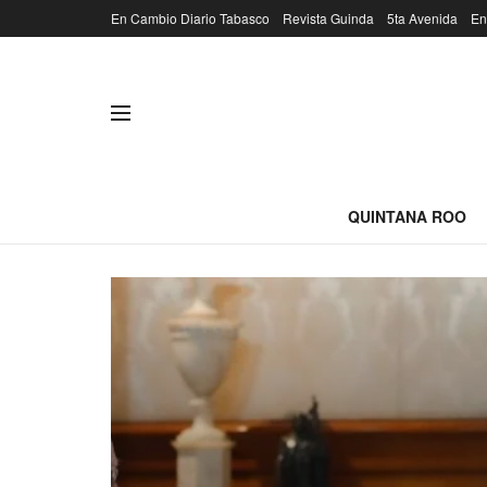
En Cambio Diario Tabasco
Revista Guinda
5ta Avenida
En
QUINTANA ROO