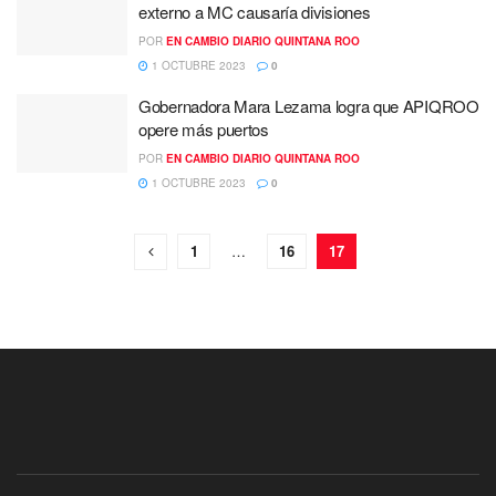
externo a MC causaría divisiones
POR
EN CAMBIO DIARIO QUINTANA ROO
1 OCTUBRE 2023
0
Gobernadora Mara Lezama logra que APIQROO
opere más puertos
POR
EN CAMBIO DIARIO QUINTANA ROO
1 OCTUBRE 2023
0
1
…
16
17