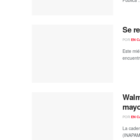
Se r
POR
EN C
Este mié
encuentr
Walm
mayo
POR
EN C
La caden
(INAPAM),