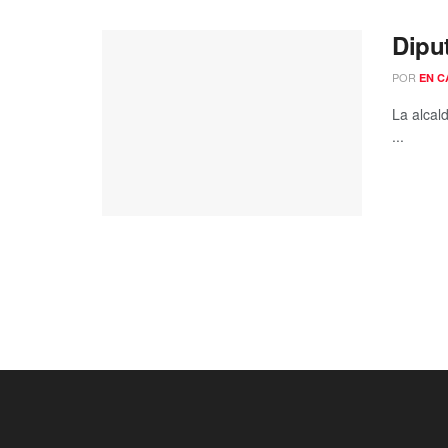
Diput
POR
EN C
La alcal
...