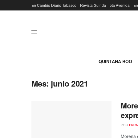
En Cambio Diario Tabasco
Revista Guinda
5ta Avenida
En
QUINTANA ROO
Mes:
junio 2021
More
expr
POR
EN C
Morena e