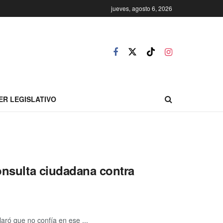
jueves, agosto 6, 2026
ER LEGISLATIVO
consulta ciudadana contra
laró que no confía en ese ...