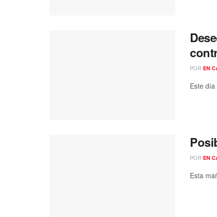
Dese
cont
POR
EN C
Este día
Posi
POR
EN C
Esta mañ