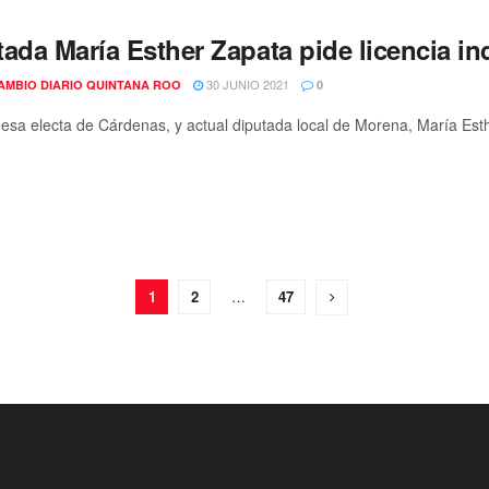
ada María Esther Zapata pide licencia in
30 JUNIO 2021
AMBIO DIARIO QUINTANA ROO
0
desa electa de Cárdenas, y actual diputada local de Morena, María Est
1
2
…
47