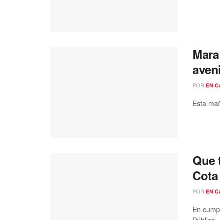
Mara
aven
POR
EN C
Esta mañ
Que t
Cota
POR
EN C
En cumpl
Pública .